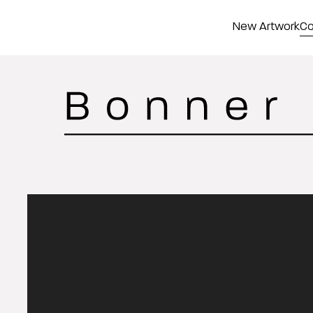
New Artwork
Co