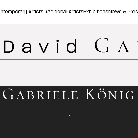
ntemporary Artists
Traditional Artists
Exhibitions
News & Pre
Gabriele König
,